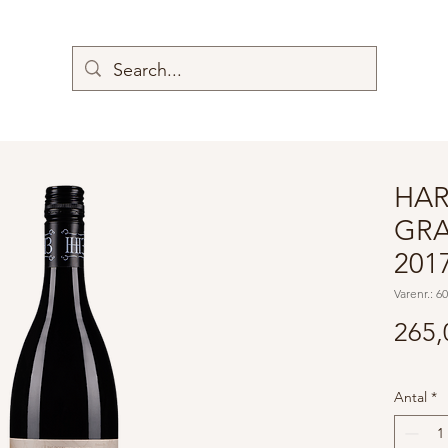
HAR
GRA
201
Varenr.: 6
265,
Antal
*