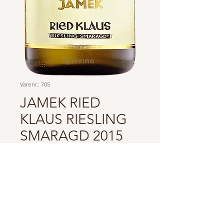
Varenr.: 705
JAMEK RIED
KLAUS RIESLING
SMARAGD 2015
Pris
500,00 kr.
Antal
*
Tilføj til kurv