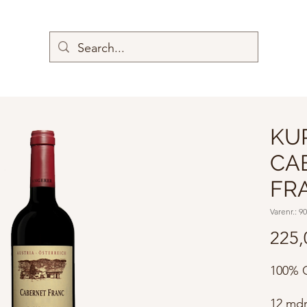
KU
CA
FR
Varenr.: 9
225,
100% C
12 mdr