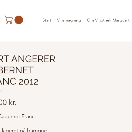
Start
Vinsmagning
Om Vinothek Marguart
RT ANGERER
BERNET
ANC 2012
07
Pris
00 kr.
abernet Franc
 lageret på barrique