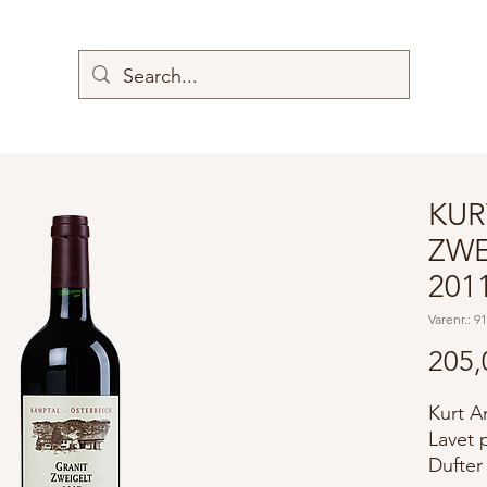
KUR
ZWE
201
Varenr.: 9
205,
Kurt A
Lavet 
Dufter