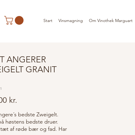
Start
Vinsmagning
Om Vinothek Marguart
T ANGERER
IGELT GRANIT
1
11
Pris
00 kr.
ngere´s bedste Zweigelt.
på høstens bedste druer.
 tæt af røde bær og fad. Har