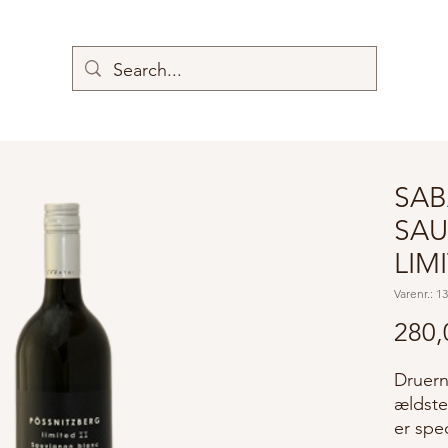
SAB
SAU
LIMI
Varenr.: 1
280,
Druerne
ældste
er spe