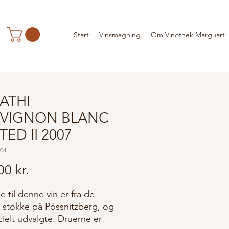
Start
Vinsmagning
Om Vinothek Marguart
ATHI
VIGNON BLANC
TED II 2007
304
Pris
00 kr.
 til denne vin er fra de
 stokke på Pössnitzberg, og
cielt udvalgte. Druerne er