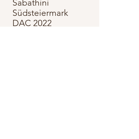
Sabathini
Südsteiermark
DAC 2022
Pris
115,00 kr.
Antal
*
Tilføj til kurv
Køb nu
Varietet:
Cuvée af typiske Steiermark-
druesorter
Vintage: