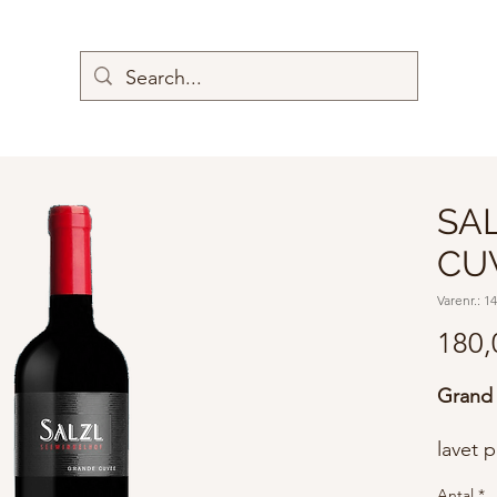
SA
CU
Varenr.: 1
180,
Grand
lavet 
Sauvig
Antal
*