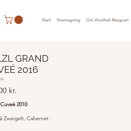
Start
Vinsmagning
Om Vinothek Marguart
LZL GRAND
VEÉ 2016
404
Pris
00 kr.
 Cuveé 2010
på Zweigelt, Cabernet
non, Syrah & Merlot.