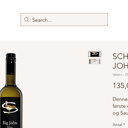
SCH
JOH
Varenr.: 1
135,
Denne 
første
og Sau
Antal
*
Chardo