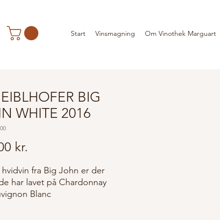
Start
Vinsmagning
Om Vinothek Marguart
EIBLHOFER BIG
N WHITE 2016
500
Pris
00 kr.
hvidvin fra Big John er der
 de har lavet på Chardonnay
vignon Blanc
nnay druerne gæres først