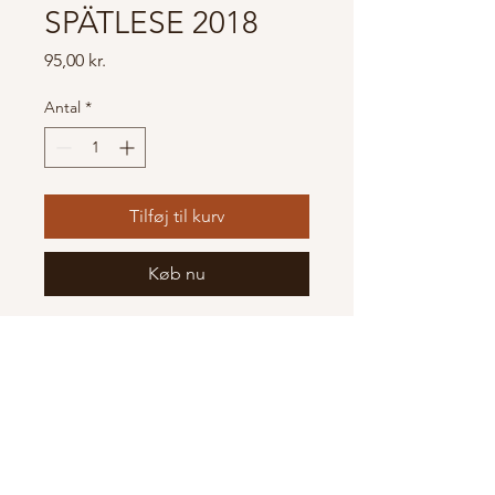
SPÄTLESE 2018
Pris
95,00 kr.
Antal
*
Tilføj til kurv
Køb nu
Sent høstet sød vin lavet på
Sämling 88
Vinothek Marquart
CVR:
27028799